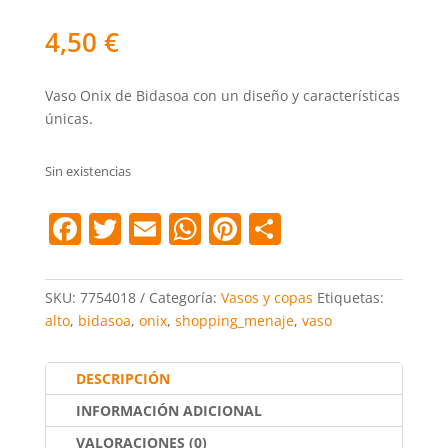
4,50
€
Vaso Onix de Bidasoa con un diseño y características
únicas.
Sin existencias
F
T
E
W
Pi
C
a
w
m
h
nt
o
c
itt
ai
at
er
m
SKU:
7754018
Categoría:
Vasos y copas
Etiquetas:
e
er
l
s
e
p
alto
,
bidasoa
,
onix
,
shopping_menaje
,
vaso
b
A
st
ar
o
p
tir
DESCRIPCIÓN
o
p
INFORMACIÓN ADICIONAL
VALORACIONES (0)