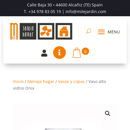
Calle Baja 30 • 44600 Alcañiz (TE) Spain
T.
+34 978 83 05 19
| info@milejardin.com
0


Inicio
/
Menaje hogar
/
Vasos y copas
/
Vaso alto
vidrio Onix