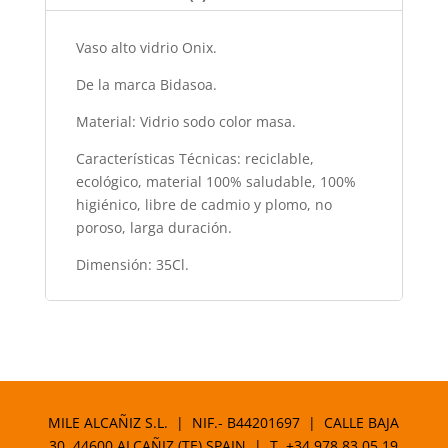
k
Vaso alto vidrio Onix.
De la marca Bidasoa.
Material: Vidrio sodo color masa.
Características Técnicas: reciclable,
ecológico, material 100% saludable, 100%
higiénico, libre de cadmio y plomo, no
poroso, larga duración.
Dimensión: 35Cl.
MILE ALCAÑIZ S.L. | NIF.- B44201697 | CALLE BAJA
30. 44600 ALCAÑIZ (TE) SPAIN | T.
+34 978 83 05 19