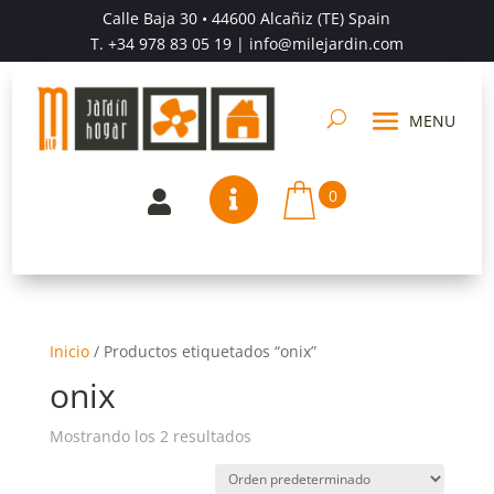
Calle Baja 30 • 44600 Alcañiz (TE) Spain
T.
+34 978 83 05 19
| info@milejardin.com
0


Inicio
/
Productos etiquetados “onix”
onix
Mostrando los 2 resultados