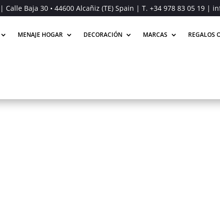
| Calle Baja 30 • 44600 Alcañiz (TE) Spain | T.
+34 978 83 05 19
| in
MENAJE HOGAR
DECORACIÓN
MARCAS
REGALOS O