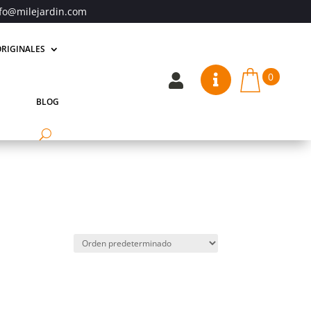
fo@milejardin.com
RIGINALES
0


BLOG