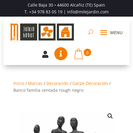
Calle Baja 30 • 44600 Alcañiz (TE) Spain
T.
+34 978 83 05 19
| info@milejardin.com
0


Inicio
/
Marcas
/
Decoración
/
Garpe Decoraciön
/
Banco familia sentada rough negro