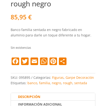
rough negro
85,95
€
Banco familia sentada en negro fabricado en
aluminio para darle un toque diferente a tu hogar.
Sin existencias
F
T
E
W
Pi
C
a
w
m
h
nt
o
c
itt
ai
at
er
m
SKU:
095895
Categorías:
Figuras
,
Garpe Decoraciön
e
er
l
s
e
p
Etiquetas:
banco
,
familia
,
negro
,
rough
,
sentada
b
A
st
ar
o
p
tir
DESCRIPCIÓN
INFORMACIÓN ADICIONAL