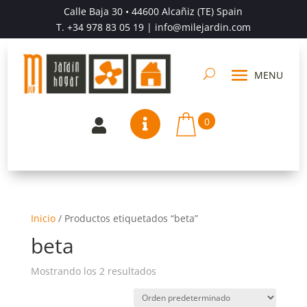
Calle Baja 30 • 44600 Alcañiz (TE) Spain
T.
+34 978 83 05 19
| info@milejardin.com
0


Inicio
/
Productos etiquetados “beta”
beta
Mostrando los 2 resultados