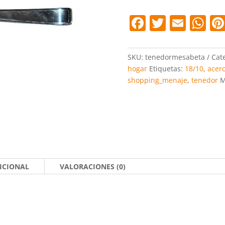
Beta
cantidad
F
T
E
W
a
w
m
h
c
itt
ai
at
SKU:
tenedormesabeta
Cate
e
er
l
s
hogar
Etiquetas:
18/10
,
acero
shopping_menaje
,
tenedor
M
b
A
o
p
o
p
k
ICIONAL
VALORACIONES (0)