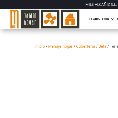
MILE ALCAÑIZ S.L. 
FLORISTERÍA
Inicio
/
Menaje hogar
/
Cubertería
/
Beta
/
Tene