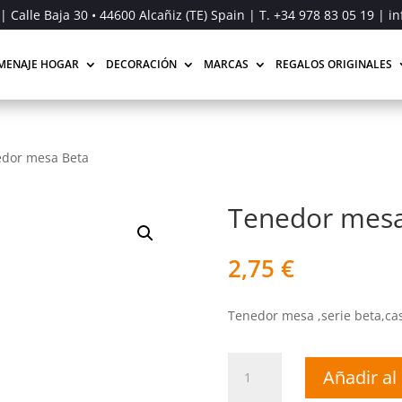
| Calle Baja 30 • 44600 Alcañiz (TE) Spain | T.
+34 978 83 05 19
| in
MENAJE HOGAR
DECORACIÓN
MARCAS
REGALOS ORIGINALES
dor mesa Beta
Tenedor mesa
2,75
€
Tenedor mesa ,serie beta,ca
Tenedor
Añadir al 
mesa