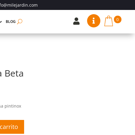
fo@milejardin.com
0


BLOG
 Beta
sa pintinox
carrito