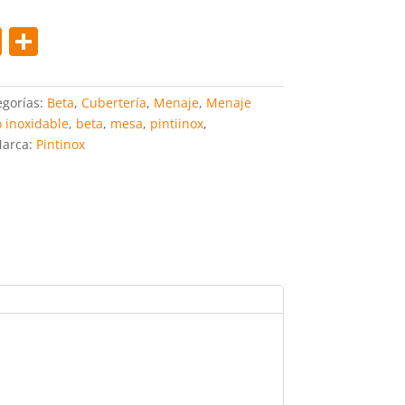
Pi
C
nt
o
er
m
gorías:
Beta
,
Cubertería
,
Menaje
,
Menaje
e
p
 inoxidable
,
beta
,
mesa
,
pintiinox
,
arca:
Pintinox
st
ar
tir