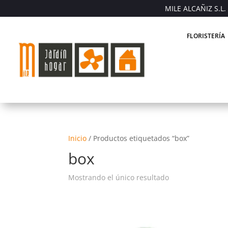
MILE ALCAÑIZ S.L. 
FLORISTERÍA
Inicio
/
Productos etiquetados “box”
box
Mostrando el único resultado