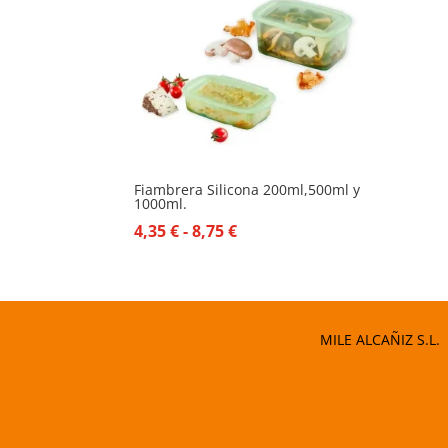
Fiambrera Silicona 200ml,500ml y
1000ml.
Rango
4,35
€
-
8,75
€
de
precios:
desde
4,35 €
MILE ALCAÑIZ S.L.
hasta
8,75 €