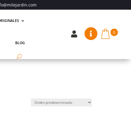
fo@milejardin.com
RIGINALES
0


BLOG