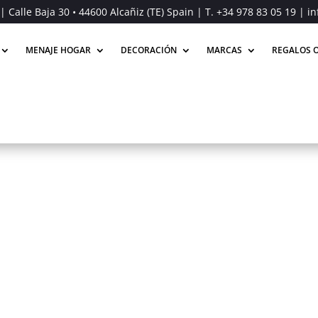
| Calle Baja 30 • 44600 Alcañiz (TE) Spain | T.
+34 978 83 05 19
| in
MENAJE HOGAR
DECORACIÓN
MARCAS
REGALOS O