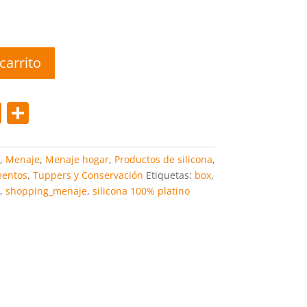
75 €
carrito
Pi
C
nt
o
er
m
,
Menaje
,
Menaje hogar
,
Productos de silicona
,
e
p
mentos
,
Tuppers y Conservación
Etiquetas:
box
,
,
shopping_menaje
,
silicona 100% platino
st
ar
tir