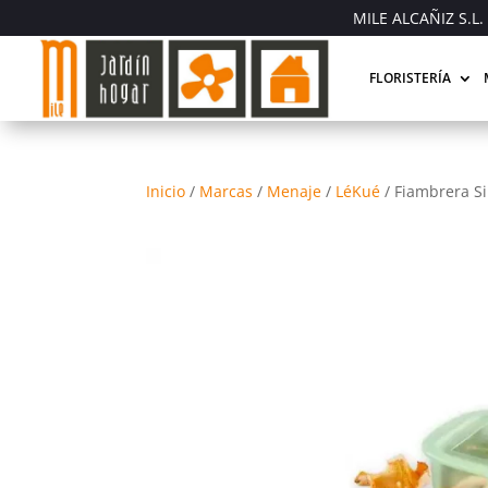
MILE ALCAÑIZ S.L. 
FLORISTERÍA
Inicio
/
Marcas
/
Menaje
/
LéKué
/
Fiambrera Si