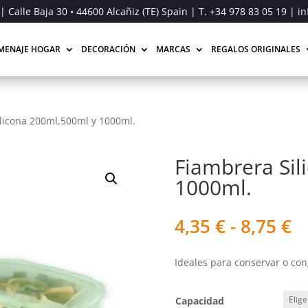
| Calle Baja 30 • 44600 Alcañiz (TE) Spain | T.
+34 978 83 05 19
| in
MENAJE HOGAR
DECORACIÓN
MARCAS
REGALOS ORIGINALES
licona 200ml,500ml y 1000ml.
Fiambrera Sil
1000ml.
R
4,35
€
-
8,75
€
d
pr
Ideales para conservar o con
d
4,
h
Capacidad