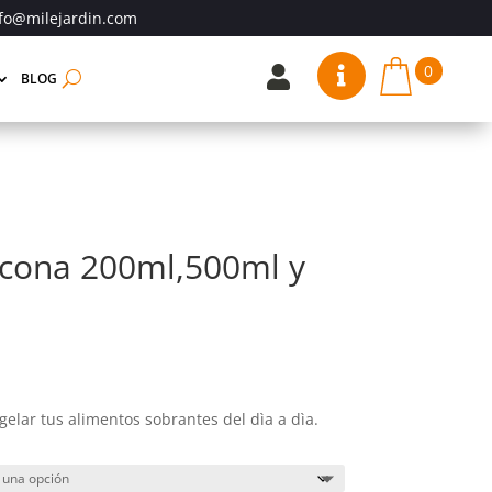
fo@milejardin.com
0


BLOG
icona 200ml,500ml y
ango
e
ecios:
gelar tus alimentos sobrantes del dìa a dìa.
esde
35 €
asta