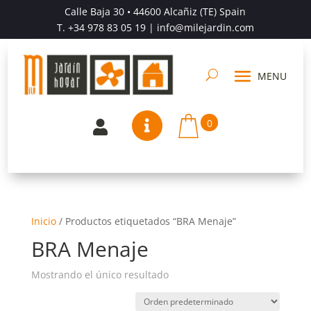
Calle Baja 30 • 44600 Alcañiz (TE) Spain
T.
+34 978 83 05 19
| info@milejardin.com
0


Inicio
/
Productos etiquetados “BRA Menaje”
BRA Menaje
Mostrando el único resultado