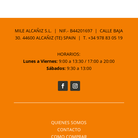
de
precios:
desde
56,74 €
MILE ALCAÑIZ S.L. | NIF.- B44201697 | CALLE BAJA
hasta
30. 44600 ALCAÑIZ (TE) SPAIN | T.
+34 978 83 05 19
79,46 €
HORARIOS:
Lunes a Viernes:
9:00 a 13:30 / 17:00 a 20:00
Sábados:
9:30 a 13:00
QUIENES SOMOS
CONTACTO
COMO COMPRAR