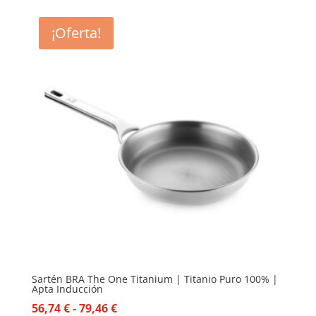
¡Oferta!
Sartén BRA The One Titanium | Titanio Puro 100% |
Apta Inducción
Rango
56,74
€
-
79,46
€