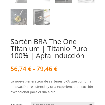
Sartén BRA The One
Titanium | Titanio Puro
100% | Apta Inducción
Rango
56,74
€
-
79,46
€
de
precios:
La nueva generación de sartenes BRA que combina
desde
innovación, resistencia y una experiencia de cocción
56,74 €
excepcional para el día a día.
hasta
79,46 €