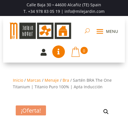
Calle Baja 30 • 44600 Alcañiz (TE) Spain
T.
+34 978 83 05 19
| info@milejardin.com
0


Inicio
/
Marcas
/
Menaje
/
Bra
/
Sartén BRA The One
Titanium | Titanio Puro 100% | Apta Inducción
¡Oferta!