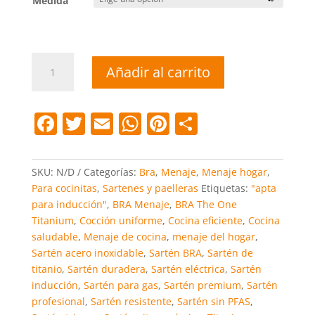
Medida
Sartén
Añadir al carrito
BRA
The
One
F
T
E
W
Pi
C
Titanium
a
w
m
h
nt
o
|
Titanio
c
itt
ai
at
er
m
SKU:
N/D
Categorías:
Bra
,
Menaje
,
Menaje hogar
,
Puro
e
er
l
s
e
p
Para cocinitas
,
Sartenes y paelleras
Etiquetas:
"apta
100%
para inducción"
,
BRA Menaje
,
BRA The One
b
A
st
ar
|
Titanium
,
Cocción uniforme
,
Cocina eficiente
,
Cocina
Apta
o
p
tir
saludable
,
Menaje de cocina
,
menaje del hogar
,
Inducción
o
p
Sartén acero inoxidable
,
Sartén BRA
,
Sartén de
cantidad
titanio
,
Sartén duradera
,
Sartén eléctrica
,
Sartén
k
inducción
,
Sartén para gas
,
Sartén premium
,
Sartén
profesional
,
Sartén resistente
,
Sartén sin PFAS
,