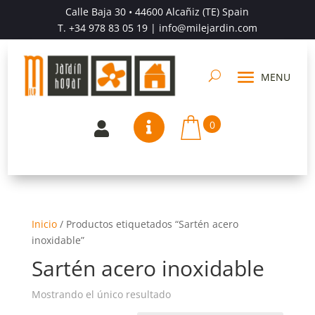
Calle Baja 30 • 44600 Alcañiz (TE) Spain
T.
+34 978 83 05 19
| info@milejardin.com
0


Inicio
/
Productos etiquetados “Sartén acero
inoxidable”
Sartén acero inoxidable
Mostrando el único resultado