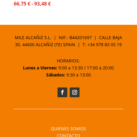
Rango
66,75
€
-
93,48
€
de
precios:
desde
66,75 €
MILE ALCAÑIZ S.L. | NIF.- B44201697 | CALLE BAJA
hasta
30. 44600 ALCAÑIZ (TE) SPAIN | T.
+34 978 83 05 19
93,48 €
HORARIOS:
Lunes a Viernes:
9:00 a 13:30 / 17:00 a 20:00
Sábados:
9:30 a 13:00
QUIENES SOMOS
CONTACTO