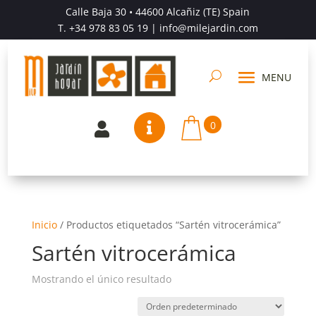
Calle Baja 30 • 44600 Alcañiz (TE) Spain
T.
+34 978 83 05 19
| info@milejardin.com
0


Inicio
/
Productos etiquetados “Sartén vitrocerámica”
Sartén vitrocerámica
Mostrando el único resultado