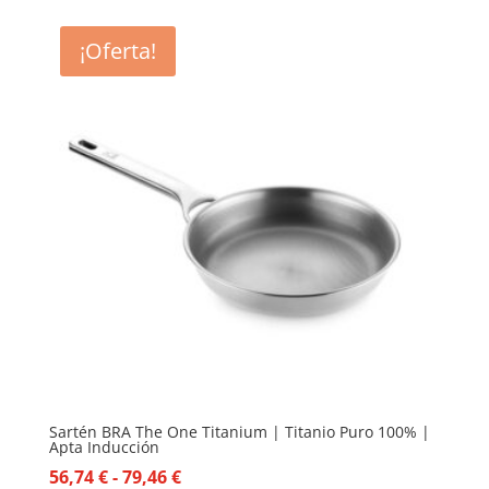
¡Oferta!
Sartén BRA The One Titanium | Titanio Puro 100% |
Apta Inducción
Rango
56,74
€
-
79,46
€