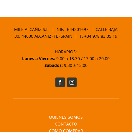
de
precios:
desde
56,74 €
MILE ALCAÑIZ S.L. | NIF.- B44201697 | CALLE BAJA
hasta
30. 44600 ALCAÑIZ (TE) SPAIN | T.
+34 978 83 05 19
79,46 €
HORARIOS:
Lunes a Viernes:
9:00 a 13:30 / 17:00 a 20:00
Sábados:
9:30 a 13:00
QUIENES SOMOS
CONTACTO
COMO COMPRAR