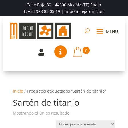
Calle Baja 30 • 44600 Alcañiz (TE) Spain
T.
+34 978 83 05 19
| info@milejardin.com
0


Inicio
/
Productos etiquetados “Sartén de titanio”
Sartén de titanio
Mostrando el único resultado