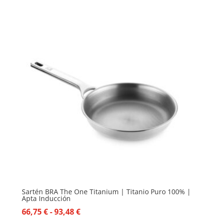
Sartén BRA The One Titanium | Titanio Puro 100% |
Apta Inducción
Rango
66,75
€
-
93,48
€