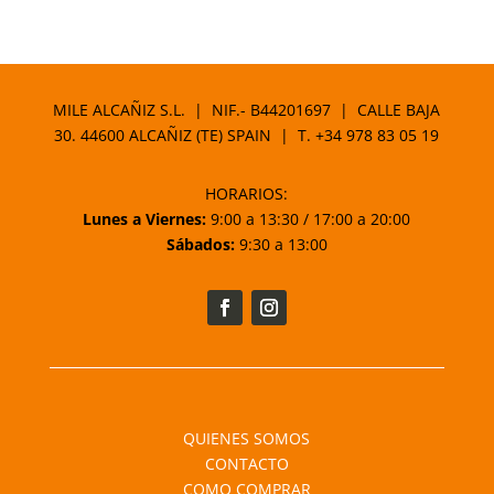
de
precios:
desde
66,75 €
MILE ALCAÑIZ S.L. | NIF.- B44201697 | CALLE BAJA
hasta
30. 44600 ALCAÑIZ (TE) SPAIN | T.
+34 978 83 05 19
93,48 €
HORARIOS:
Lunes a Viernes:
9:00 a 13:30 / 17:00 a 20:00
Sábados:
9:30 a 13:00
QUIENES SOMOS
CONTACTO
COMO COMPRAR