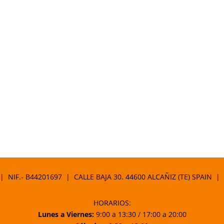
 | NIF.- B44201697 | CALLE BAJA 30. 44600 ALCAÑIZ (TE) SPAIN |
HORARIOS:
Lunes a Viernes:
9:00 a 13:30 / 17:00 a 20:00