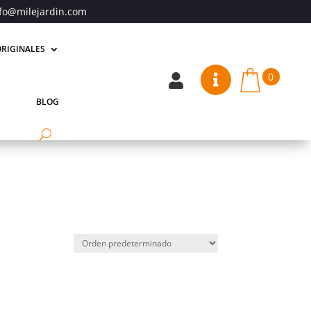
fo@milejardin.com
RIGINALES
0


BLOG