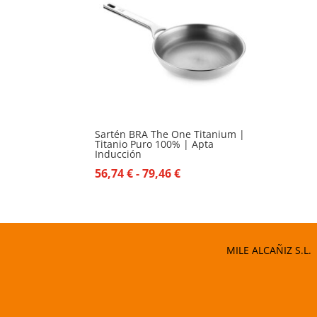
Sartén BRA The One Titanium |
Titanio Puro 100% | Apta
Inducción
Rango
56,74
€
-
79,46
€
de
precios:
desde
56,74 €
MILE ALCAÑIZ S.L.
hasta
79,46 €