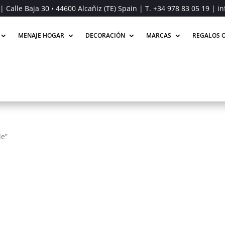
| Calle Baja 30 • 44600 Alcañiz (TE) Spain | T.
+34 978 83 05 19
| in
MENAJE HOGAR
DECORACIÓN
MARCAS
REGALOS O
le”