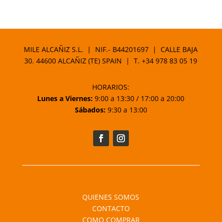
de
precios:
desde
66,75 €
MILE ALCAÑIZ S.L. | NIF.- B44201697 | CALLE BAJA
hasta
30. 44600 ALCAÑIZ (TE) SPAIN | T.
+34 978 83 05 19
93,48 €
HORARIOS:
Lunes a Viernes:
9:00 a 13:30 / 17:00 a 20:00
Sábados:
9:30 a 13:00
QUIENES SOMOS
CONTACTO
COMO COMPRAR