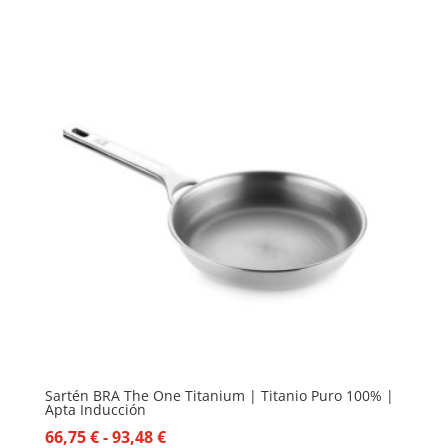
Sartén BRA The One Titanium | Titanio Puro 100% |
Apta Inducción
Rango
66,75
€
-
93,48
€