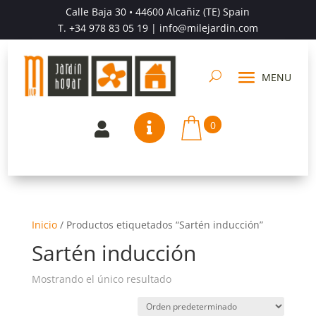
Calle Baja 30 • 44600 Alcañiz (TE) Spain
T.
+34 978 83 05 19
| info@milejardin.com
0


Inicio
/
Productos etiquetados “Sartén inducción”
Sartén inducción
Mostrando el único resultado