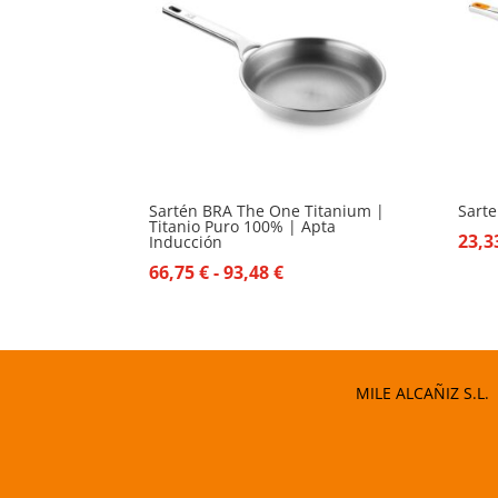
Sartén BRA The One Titanium |
Sarte
Titanio Puro 100% | Apta
23,
Inducción
Rango
66,75
€
-
93,48
€
de
precios:
desde
66,75 €
MILE ALCAÑIZ S.L.
hasta
93,48 €