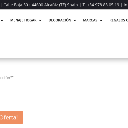
| Calle Baja 30 • 44600 Alcañiz (TE) Spain | T.
+34 978 83 05 19
| in
MENAJE HOGAR
DECORACIÓN
MARCAS
REGALOS O
cción"”
¡Oferta!