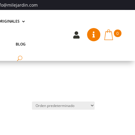
fo@milejardin.com
RIGINALES
0


BLOG