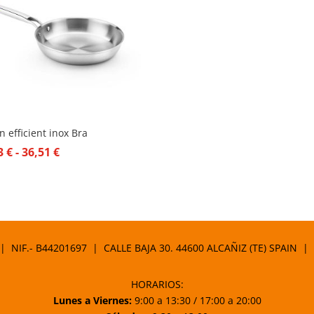
n efficient inox Bra
Rango
33
€
-
36,51
€
de
precios:
desde
23,33 €
hasta
 | NIF.- B44201697 | CALLE BAJA 30. 44600 ALCAÑIZ (TE) SPAIN |
36,51 €
HORARIOS:
Lunes a Viernes:
9:00 a 13:30 / 17:00 a 20:00