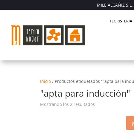
MILE ALCAÑIZ S.L. 
FLORISTERÍA
Inicio
/
Productos etiquetados “"apta para indu
"apta para inducción"
Mostrando los 2 resultados