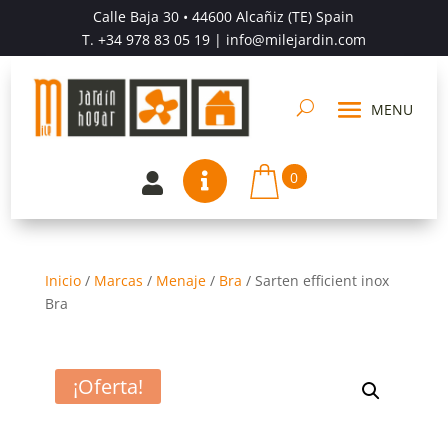
Calle Baja 30 • 44600 Alcañiz (TE) Spain
T.
+34 978 83 05 19
| info@milejardin.com
0


Inicio
/
Marcas
/
Menaje
/
Bra
/
Sarten efficient inox
Bra
¡Oferta!