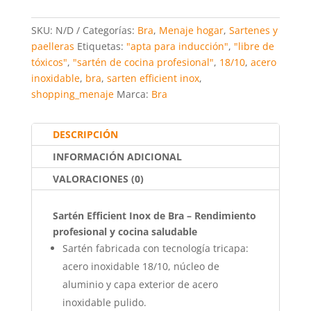
a
w
m
h
nt
o
c
itt
ai
at
er
m
SKU:
N/D
Categorías:
Bra
,
Menaje hogar
,
Sartenes y
e
er
l
s
e
p
paelleras
Etiquetas:
"apta para inducción"
,
"libre de
tóxicos"
,
"sartén de cocina profesional"
,
18/10
,
acero
b
A
st
ar
inoxidable
,
bra
,
sarten efficient inox
,
o
p
tir
shopping_menaje
Marca:
Bra
o
p
k
DESCRIPCIÓN
INFORMACIÓN ADICIONAL
VALORACIONES (0)
Sartén Efficient Inox de Bra – Rendimiento
profesional y cocina saludable
Sartén fabricada con tecnología tricapa:
acero inoxidable 18/10, núcleo de
aluminio y capa exterior de acero
inoxidable pulido.