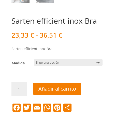
Sarten efficient inox Bra
Rango
23,33
€
-
36,51
€
de
precios:
Sarten efficient inox Bra
desde
23,33 €
hasta
Medida
36,51 €
Sarten
Añadir al carrito
efficient
inox
Bra
F
T
E
W
Pi
C
cantidad