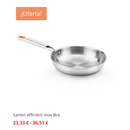
¡Oferta!
Sarten efficient inox Bra
Rango
23,33
€
-
36,51
€