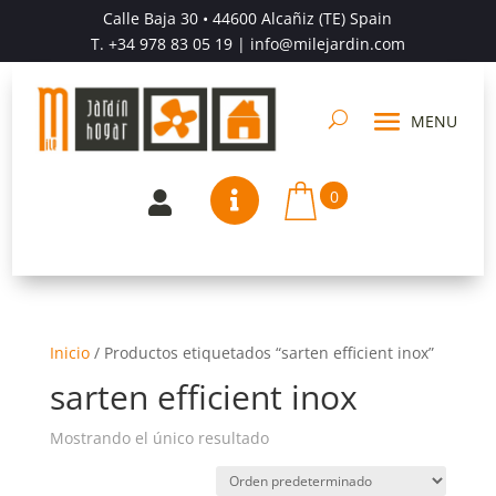
Calle Baja 30 • 44600 Alcañiz (TE) Spain
T.
+34 978 83 05 19
| info@milejardin.com
0


Inicio
/
Productos etiquetados “sarten efficient inox”
sarten efficient inox
Mostrando el único resultado