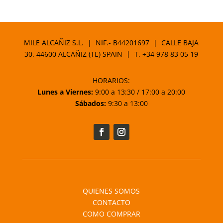
de
precios:
desde
23,33 €
MILE ALCAÑIZ S.L. | NIF.- B44201697 | CALLE BAJA
hasta
30. 44600 ALCAÑIZ (TE) SPAIN | T.
+34 978 83 05 19
36,51 €
HORARIOS:
Lunes a Viernes:
9:00 a 13:30 / 17:00 a 20:00
Sábados:
9:30 a 13:00
QUIENES SOMOS
CONTACTO
COMO COMPRAR