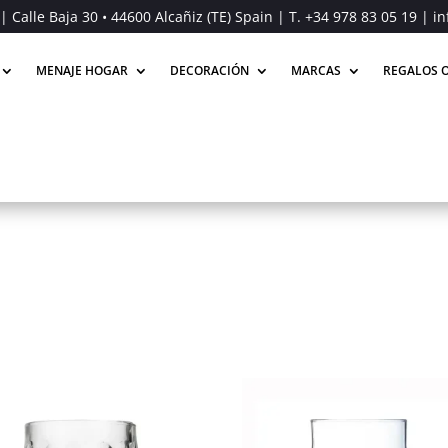
| Calle Baja 30 • 44600 Alcañiz (TE) Spain | T.
+34 978 83 05 19
| in
MENAJE HOGAR
DECORACIÓN
MARCAS
REGALOS O