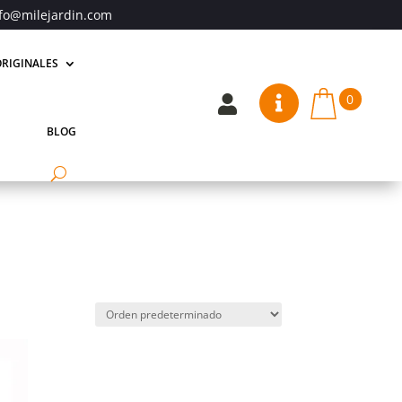
fo@milejardin.com
RIGINALES
0


BLOG