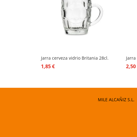
Jarra cerveza vidrio Britania 28cl.
Jarra
1,85
€
2,5
MILE ALCAÑIZ S.L.