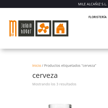
MILE ALCAÑIZ S.L. 
FLORISTERÍA
Inicio
/
Productos etiquetados “cerveza”
cerveza
Mostrando los 3 resultados