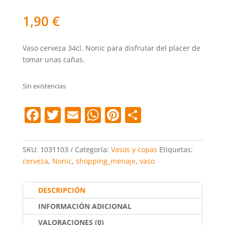
1,90
€
Vaso cerveza 34cl. Nonic para disfrutar del placer de
tomar unas cañas.
Sin existencias
F
T
E
W
Pi
C
a
w
m
h
nt
o
c
itt
ai
at
er
m
SKU:
1031103
Categoría:
Vasos y copas
Etiquetas:
e
er
l
s
e
p
cerveza
,
Nonic
,
shopping_menaje
,
vaso
b
A
st
ar
o
p
tir
DESCRIPCIÓN
o
p
INFORMACIÓN ADICIONAL
VALORACIONES (0)