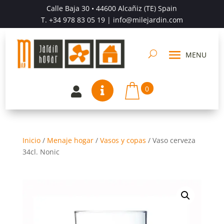
Calle Baja 30 • 44600 Alcañiz (TE) Spain
T.
+34 978 83 05 19
| info@milejardin.com
0


Inicio
/
Menaje hogar
/
Vasos y copas
/
Vaso cerveza
34cl. Nonic