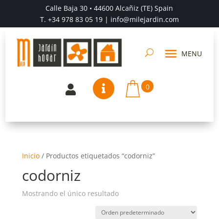
Calle Baja 30 • 44600 Alcañiz (TE) Spain
T.
+34 978 83 05 19
| info@milejardin.com
0


Inicio
/
Productos etiquetados “codorniz”
codorniz
Mostrando el único resultado