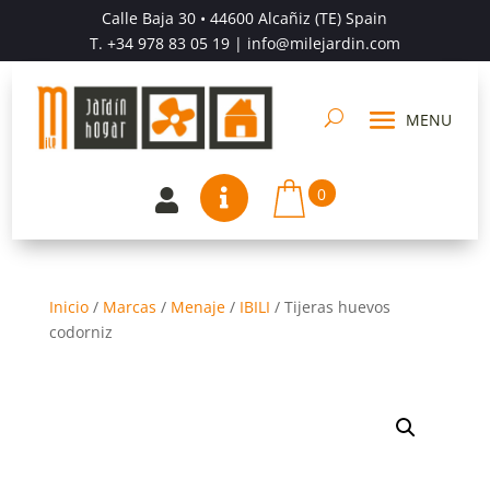
Calle Baja 30 • 44600 Alcañiz (TE) Spain
T.
+34 978 83 05 19
| info@milejardin.com
0


Inicio
/
Marcas
/
Menaje
/
IBILI
/
Tijeras huevos
codorniz