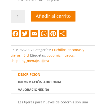
Tijeras
Añadir al carrito
huevos
codorniz
cantidad
F
T
E
W
Pi
C
a
w
m
h
nt
o
c
itt
ai
at
er
m
SKU:
768200
Categorías:
Cuchillos, tacomas y
e
er
l
s
e
p
tijeras
,
IBILI
Etiquetas:
codorniz
,
huevos
,
shopping_menaje
,
tijera
b
A
st
ar
o
p
tir
DESCRIPCIÓN
o
p
INFORMACIÓN ADICIONAL
k
VALORACIONES (0)
Las tijeras para huevos de codorniz son una