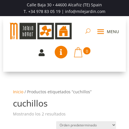
Calle Baja 30 • 44600 Alcañiz (TE) Spain
T.
+34 978 83 05 19
| info@milejardin.com
0


Inicio
/
Productos etiquetados “cuchillos”
cuchillos
Mostrando los 2 resultados