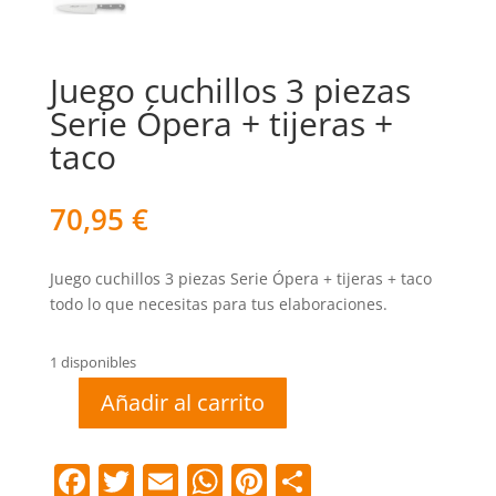
Juego cuchillos 3 piezas
Serie Ópera + tijeras +
taco
70,95
€
Juego cuchillos 3 piezas Serie Ópera + tijeras + taco
todo lo que necesitas para tus elaboraciones.
1 disponibles
Añadir al carrito
Juego
cuchillos
3
F
T
E
W
Pi
C
piezas