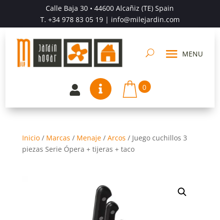
Calle Baja 30 • 44600 Alcañiz (TE) Spain
T.
+34 978 83 05 19
| info@milejardin.com
0


Inicio
/
Marcas
/
Menaje
/
Arcos
/
Juego cuchillos 3
piezas Serie Ópera + tijeras + taco