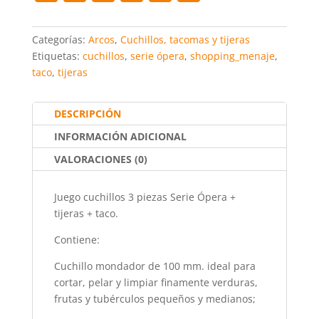
a
w
m
h
nt
o
Serie
c
itt
ai
at
er
m
Ópera
Categorías:
Arcos
,
Cuchillos, tacomas y tijeras
+
e
er
l
s
e
p
Etiquetas:
cuchillos
,
serie ópera
,
shopping_menaje
,
tijeras
taco
,
tijeras
b
A
st
ar
+
taco
o
p
tir
cantidad
DESCRIPCIÓN
o
p
INFORMACIÓN ADICIONAL
k
VALORACIONES (0)
Juego cuchillos 3 piezas Serie Ópera +
tijeras + taco.
Contiene:
Cuchillo mondador de 100 mm. ideal para
cortar, pelar y limpiar finamente verduras,
frutas y tubérculos pequeños y medianos;