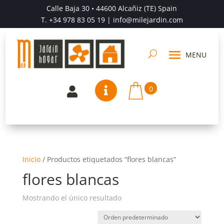
Calle Baja 30 • 44600 Alcañiz (TE) Spain
T.
+34 978 83 05 19
| info@milejardin.com
0


Inicio
/
Productos etiquetados “flores blancas”
flores blancas
Mostrando el único resultado