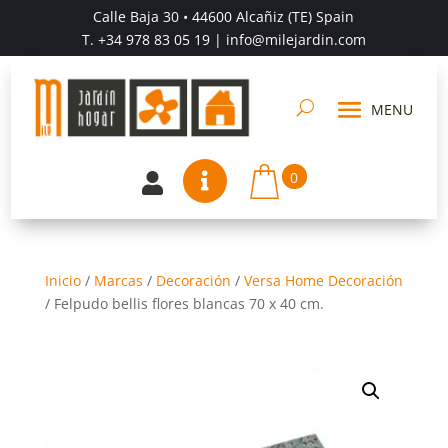
Calle Baja 30 • 44600 Alcañiz (TE) Spain
T.
+34 978 83 05 19
| info@milejardin.com
0


Inicio
/
Marcas
/
Decoración
/
Versa Home Decoración
/
Felpudo bellis flores blancas 70 x 40 cm.