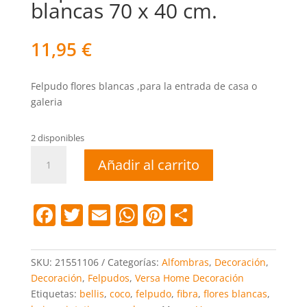
blancas 70 x 40 cm.
11,95
€
Felpudo flores blancas ,para la entrada de casa o
galeria
2 disponibles
Felpudo
Añadir al carrito
bellis
flores
blancas
F
T
E
W
Pi
C
70
a
w
m
h
nt
o
x
40
c
itt
ai
at
er
m
SKU:
21551106
Categorías:
Alfombras
,
Decoración
,
cm.
e
er
l
s
e
p
Decoración
,
Felpudos
,
Versa Home Decoración
cantidad
Etiquetas:
bellis
,
coco
,
felpudo
,
fibra
,
flores blancas
,
b
A
st
ar