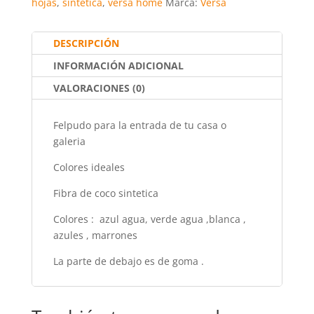
hojas
,
sintetica
,
versa home
Marca:
Versa
o
p
tir
o
p
DESCRIPCIÓN
k
INFORMACIÓN ADICIONAL
VALORACIONES (0)
Felpudo para la entrada de tu casa o
galeria
Colores ideales
Fibra de coco sintetica
Colores : azul agua, verde agua ,blanca ,
azules , marrones
La parte de debajo es de goma .