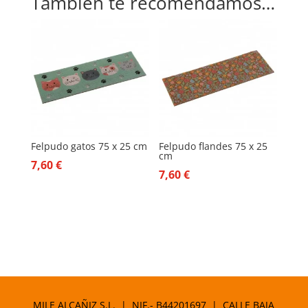
También te recomendamos…
Felpudo gatos 75 x 25 cm
Felpudo flandes 75 x 25
cm
7,60
€
7,60
€
MILE ALCAÑIZ S.L. | NIF.- B44201697 | CALLE BAJA