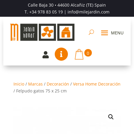
Calle Baja 30 • 44600 Alcañiz (TE) Spain
T.
+34 978 83 05 19
| info@milejardin.com
0


Inicio
/
Marcas
/
Decoración
/
Versa Home Decoración
/
Felpudo gatos 75 x 25 cm