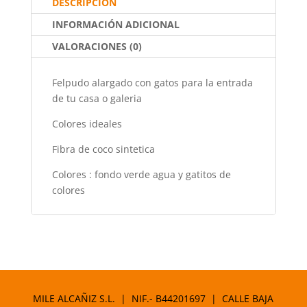
DESCRIPCIÓN
k
INFORMACIÓN ADICIONAL
VALORACIONES (0)
Felpudo alargado con gatos para la entrada
de tu casa o galeria
Colores ideales
Fibra de coco sintetica
Colores : fondo verde agua y gatitos de
colores
MILE ALCAÑIZ S.L. | NIF.- B44201697 | CALLE BAJA