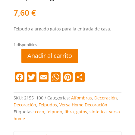
7,60
€
Felpudo alargado gatos para la entrada de casa.
1 disponibles
Añadir al carrito
Felpudo
gatos
75
F
T
E
W
Pi
C
x
a
w
m
h
nt
o
25
c
itt
ai
at
er
m
cm
SKU:
21551100
Categorías:
Alfombras
,
Decoración
,
cantidad
e
er
l
s
e
p
Decoración
,
Felpudos
,
Versa Home Decoración
Etiquetas:
coco
,
felpudo
,
fibra
,
gatos
,
sintetica
,
versa
b
A
st
ar
home
o
p
tir
o
p