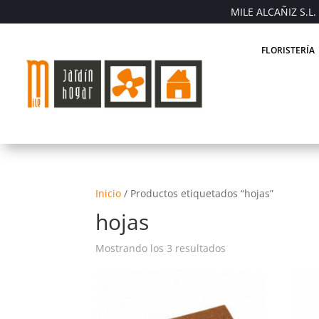
MILE ALCAÑIZ S.L. 
FLORISTERÍA
Inicio
/
Productos etiquetados “hojas”
hojas
Mostrando los 3 resultados