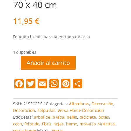
70 x 40 cm
11,95
€
Felpudo buhos para la entrada de casa.
1 disponibles
Añadir al carrito
Felpudo
arbol
de
F
T
E
W
Pi
C
la
a
w
m
h
nt
o
vida
c
itt
ai
at
er
m
70
SKU:
21550256
Categorías:
Alfombras
,
Decoración
,
x
e
er
l
s
e
p
Decoración
,
Felpudos
,
Versa Home Decoración
40
Etiquetas:
arbol de la vida
,
bellis
,
bicicleta
,
botes
,
b
A
st
ar
cm
coco
,
felpudo
,
fibra
,
hojas
,
home
,
mosaico
,
sintetica
,
cantidad
o
p
tir
versa home
Marca:
Versa