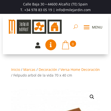
Calle Baja 30 • 44600 Alcañiz (TE) Spain
T.
+34 978 83 05 19
| info@milejardin.com
0


Inicio
/
Marcas
/
Decoración
/
Versa Home Decoración
/
Felpudo arbol de la vida 70 x 40 cm