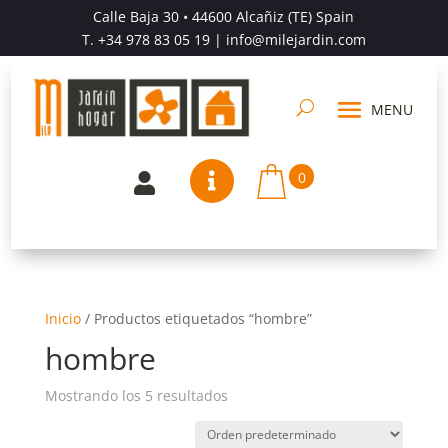
Calle Baja 30 • 44600 Alcañiz (TE) Spain
T.
+34 978 83 05 19
| info@milejardin.com
0


Inicio
/
Productos etiquetados “hombre”
hombre
Mostrando los 5 resultados