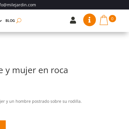
fo@milejardin.com
0


BLOG
 y mujer en roca
er y un hombre postrado sobre su rodilla.