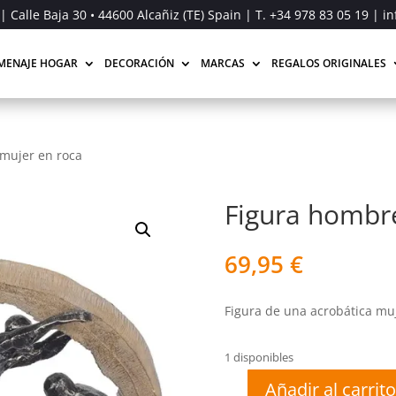
| Calle Baja 30 • 44600 Alcañiz (TE) Spain | T.
+34 978 83 05 19
| in
MENAJE HOGAR
DECORACIÓN
MARCAS
REGALOS ORIGINALES
 mujer en roca
Figura hombre
69,95
€
Figura de una acrobática muj
1 disponibles
Añadir al carrito