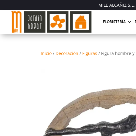
MILE ALCAÑIZ S.L. 
FLORISTERÍA
Inicio
/
Decoración
/
Figuras
/
Figura hombre y