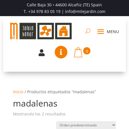
Calle Baja 30 • 44600 Alcañiz (TE) Spain
T.
+34 978 83 05 19
| info@milejardin.com
0


Inicio
/
Productos etiquetados “madalenas”
madalenas
Mostrando los 2 resultados