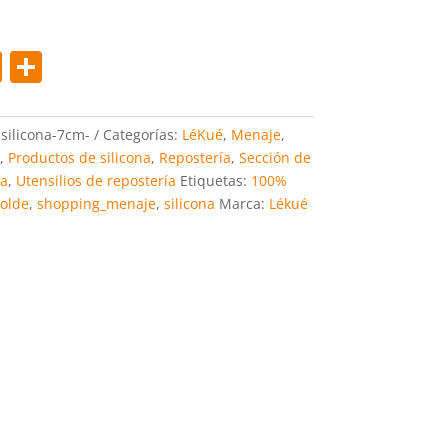
Pi
C
nt
o
er
m
silicona-7cm-
Categorías:
LéKué
,
Menaje
,
e
p
,
Productos de silicona
,
Repostería
,
Sección de
ía
,
Utensilios de repostería
Etiquetas:
100%
st
ar
olde
,
shopping_menaje
,
silicona
Marca:
Lékué
tir