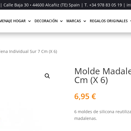
| Calle Baja 30 • 44600 Alcañiz (TE) Spain | T.
+34 978 83 05 19
| in
MENAJE HOGAR
DECORACIÓN
MARCAS
REGALOS ORIGINALES
na Individual Sur 7 Cm (X 6)
Molde Madalen
Cm (X 6)
6,95
€
6 moldes de silicona reutili
madalenas.