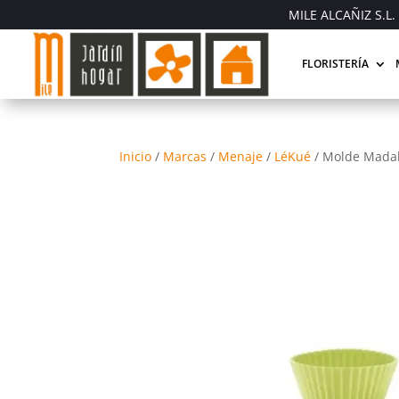
MILE ALCAÑIZ S.L. 
FLORISTERÍA
Inicio
/
Marcas
/
Menaje
/
LéKué
/
Molde Madale