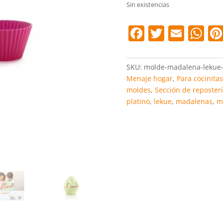
Sin existencias
F
T
E
W
a
w
m
h
c
itt
ai
at
SKU:
molde-madalena-lekue-
e
er
l
s
Menaje hogar
,
Para cocinitas
moldes
,
Sección de reposter
b
A
platino
,
lekue
,
madalenas
,
m
o
p
o
p
k