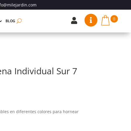
fo@milejardin.com
0


BLOG
a Individual Sur 7
zables en diferentes colores para hornear