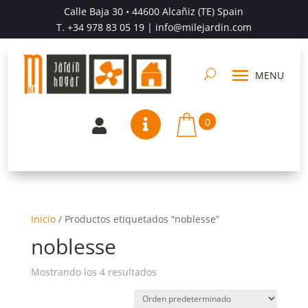
Calle Baja 30 • 44600 Alcañiz (TE) Spain
T.
+34 978 83 05 19
| info@milejardin.com
0


Inicio
/
Productos etiquetados “noblesse”
noblesse
Mostrando los 4 resultados