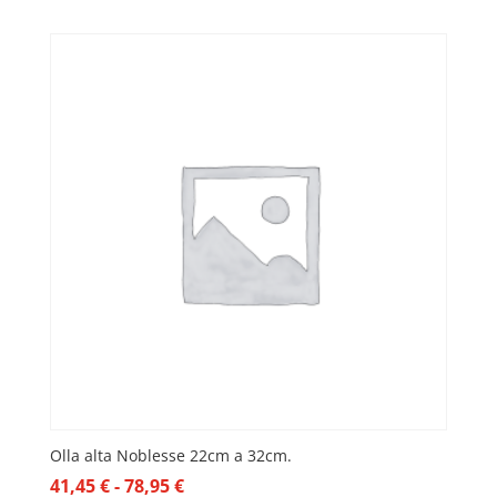
de
precios:
desde
16,10 €
hasta
18,95 €
Olla alta Noblesse 22cm a 32cm.
Rango
41,45
€
-
78,95
€