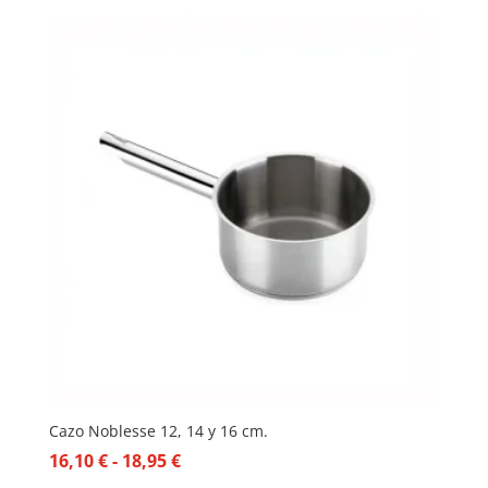
Cazo Noblesse 12, 14 y 16 cm.
Rango
16,10
€
-
18,95
€