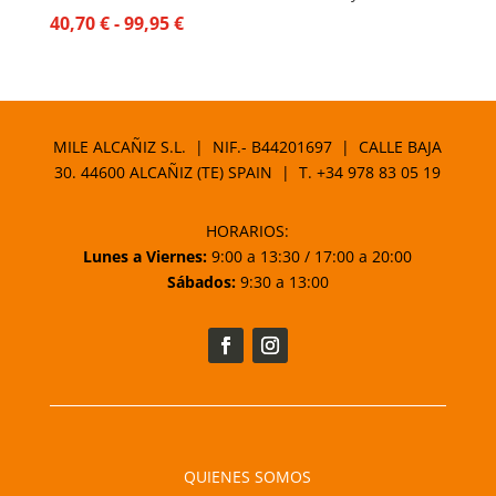
Rango
40,70
€
-
99,95
€
de
precios:
desde
40,70 €
MILE ALCAÑIZ S.L. | NIF.- B44201697 | CALLE BAJA
hasta
30. 44600 ALCAÑIZ (TE) SPAIN | T.
+34 978 83 05 19
99,95 €
HORARIOS:
Lunes a Viernes:
9:00 a 13:30 / 17:00 a 20:00
Sábados:
9:30 a 13:00
QUIENES SOMOS