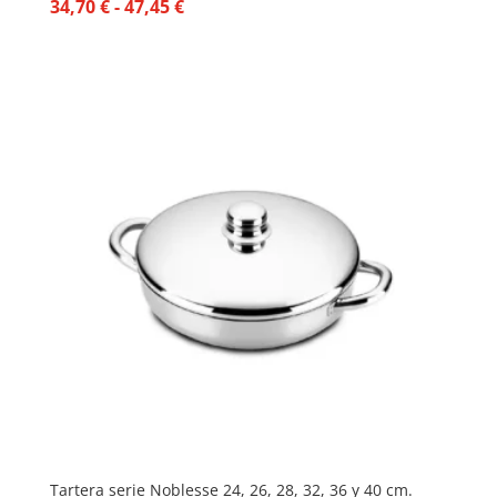
Rango
34,70
€
-
47,45
€
de
precios:
desde
34,70 €
hasta
47,45 €
Tartera serie Noblesse 24, 26, 28, 32, 36 y 40 cm.