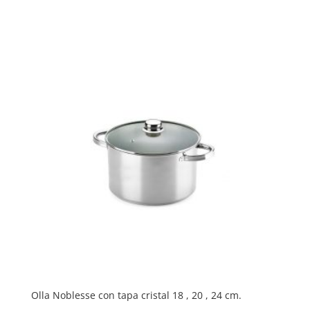
de
precios:
desde
41,45 €
hasta
78,95 €
Olla Noblesse con tapa cristal 18 , 20 , 24 cm.