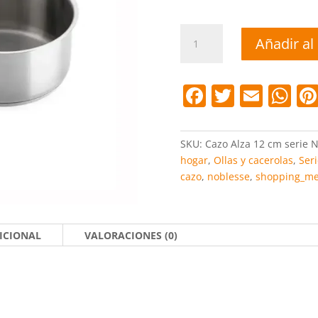
Cazo
Añadir al 
Noblesse
12,
14
F
T
E
W
y
a
w
m
h
16
cm.
c
itt
ai
at
SKU:
Cazo Alza 12 cm serie 
cantidad
e
er
l
s
hogar
,
Ollas y cacerolas
,
Ser
cazo
,
noblesse
,
shopping_me
b
A
o
p
o
p
ICIONAL
VALORACIONES (0)
k