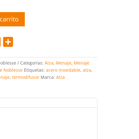
carrito
Pi
C
nt
o
er
m
Noblesse
Categorías:
Alza
,
Menaje
,
Menaje
e
p
ie Noblesse
Etiquetas:
acero inoxidable
,
alza
,
naje
,
termodifusor
Marca:
Alza
st
ar
tir