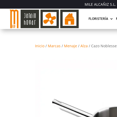
MILE ALCAÑIZ S.L. 
FLORISTERÍA
Inicio
/
Marcas
/
Menaje
/
Alza
/
Cazo Noblesse 