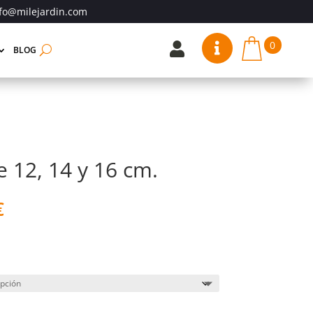
fo@milejardin.com
0


BLOG
 12, 14 y 16 cm.
Rango
€
de
precios:
desde
16,10 €
hasta
18,95 €