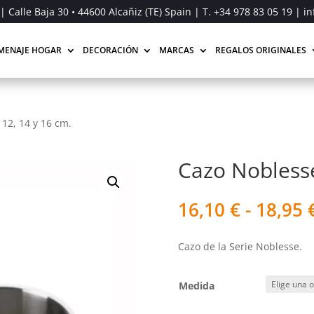
| Calle Baja 30 • 44600 Alcañiz (TE) Spain | T.
+34 978 83 05 19
| in
MENAJE HOGAR
DECORACIÓN
MARCAS
REGALOS ORIGINALES
12, 14 y 16 cm.
Cazo Noblesse
16,10
€
-
18,95
Cazo de la Serie Noblesse.
Medida