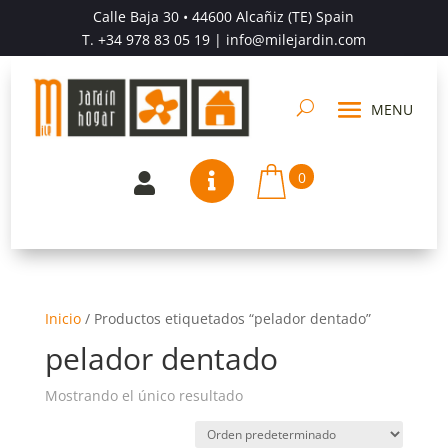
Calle Baja 30 • 44600 Alcañiz (TE) Spain
T.
+34 978 83 05 19
| info@milejardin.com
0


Inicio
/
Productos etiquetados “pelador dentado”
pelador dentado
Mostrando el único resultado