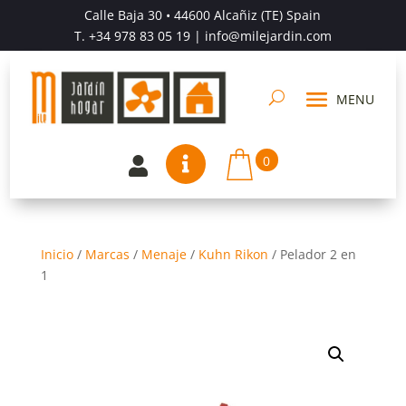
Calle Baja 30 • 44600 Alcañiz (TE) Spain
T.
+34 978 83 05 19
| info@milejardin.com
0


Inicio
/
Marcas
/
Menaje
/
Kuhn Rikon
/
Pelador 2 en
1