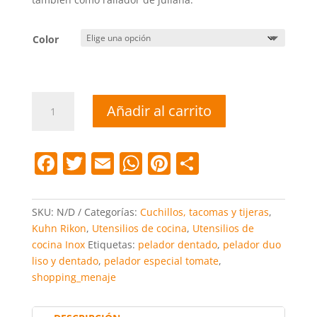
Color
Pelador
Añadir al carrito
2
en
1
F
T
E
W
Pi
C
cantidad
a
w
m
h
nt
o
c
itt
ai
at
er
m
SKU:
N/D
Categorías:
Cuchillos, tacomas y tijeras
,
e
er
l
s
e
p
Kuhn Rikon
,
Utensilios de cocina
,
Utensilios de
cocina Inox
Etiquetas:
pelador dentado
,
pelador duo
b
A
st
ar
liso y dentado
,
pelador especial tomate
,
o
p
tir
shopping_menaje
o
p