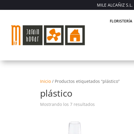
MILE ALCAÑIZ S.L. 
FLORISTERÍA
Inicio
/
Productos etiquetados “plástico”
plástico
Mostrando los 7 resultados