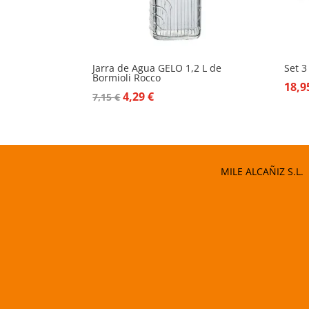
Jarra de Agua GELO 1,2 L de
Set 3
Bormioli Rocco
18,
El
El
4,29
€
7,15
€
precio
precio
original
actual
era:
es:
7,15 €.
4,29 €.
MILE ALCAÑIZ S.L.