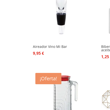
Aireador Vino Mi Bar
Biber
aceit
9,95
€
1,2
¡Oferta!