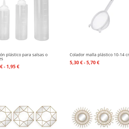
ón plástico para salsas o
Colador malla plástico 10-14 
es
Rango
5,30
€
-
5,70
€
Rango
5
€
-
1,95
€
de
de
precios:
precios:
desde
desde
5,30 €
1,25 €
hasta
hasta
5,70 €
1,95 €