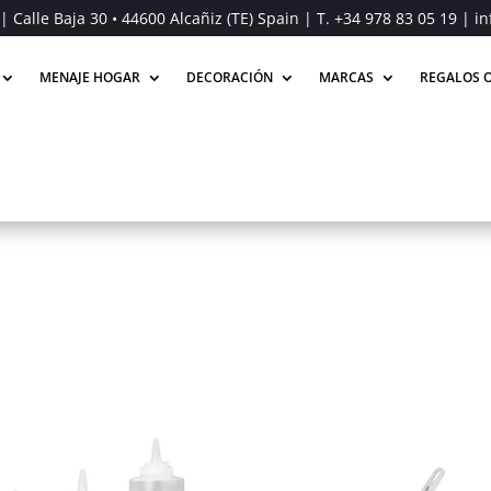
| Calle Baja 30 • 44600 Alcañiz (TE) Spain | T.
+34 978 83 05 19
| in
MENAJE HOGAR
DECORACIÓN
MARCAS
REGALOS O