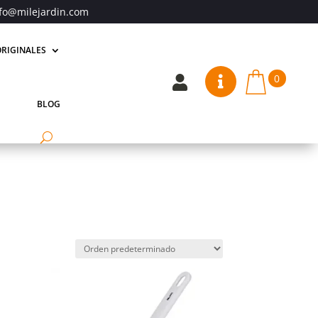
fo@milejardin.com
RIGINALES
0


BLOG