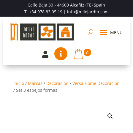
Calle Baja 30 • 44600 Alcañiz (TE) Spain
T.
+34 978 83 05 19
| info@milejardin.com
0


Inicio
/
Marcas
/
Decoración
/
Versa Home Decoración
/
Set 3 espejos formas