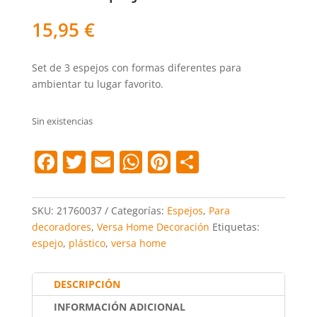
15,95
€
Set de 3 espejos con formas diferentes para
ambientar tu lugar favorito.
Sin existencias
F
T
E
W
Pi
C
a
w
m
h
nt
o
c
itt
ai
at
er
m
SKU:
21760037
Categorías:
Espejos
,
Para
e
er
l
s
e
p
decoradores
,
Versa Home Decoración
Etiquetas:
espejo
,
plástico
,
versa home
b
A
st
ar
o
p
tir
DESCRIPCIÓN
o
p
INFORMACIÓN ADICIONAL