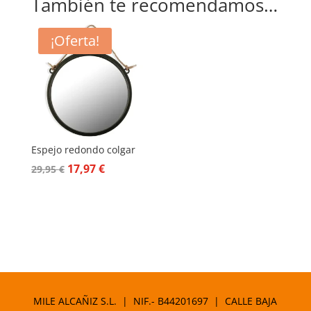
También te recomendamos…
¡Oferta!
Espejo redondo colgar
El
El
17,97
€
29,95
€
precio
precio
original
actual
era:
es:
29,95 €.
17,97 €.
MILE ALCAÑIZ S.L. | NIF.- B44201697 | CALLE BAJA