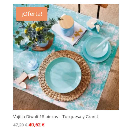
¡Oferta!
Vajilla Diwali 18 piezas – Turquesa y Granit
El
El
40,62
€
47,20
€