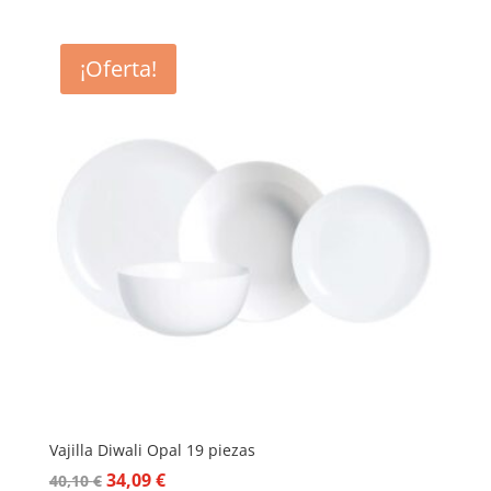
precio
precio
original
actual
era:
es:
¡Oferta!
47,20 €.
40,62 €.
Vajilla Diwali Opal 19 piezas
El
El
34,09
€
40,10
€