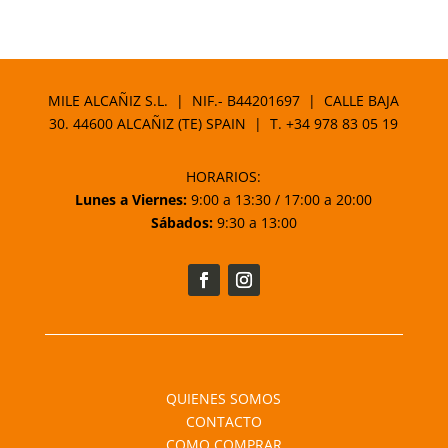
precio
precio
original
actual
era:
es:
40,10 €.
34,09 €.
MILE ALCAÑIZ S.L. | NIF.- B44201697 | CALLE BAJA
30. 44600 ALCAÑIZ (TE) SPAIN | T.
+34 978 83 05 19
HORARIOS:
Lunes a Viernes:
9:00 a 13:30 / 17:00 a 20:00
Sábados:
9:30 a 13:00
QUIENES SOMOS
CONTACTO
COMO COMPRAR