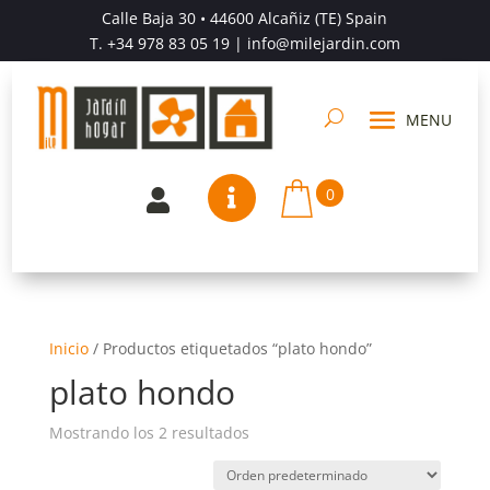
Calle Baja 30 • 44600 Alcañiz (TE) Spain
T.
+34 978 83 05 19
| info@milejardin.com
0


Inicio
/
Productos etiquetados “plato hondo”
plato hondo
Mostrando los 2 resultados