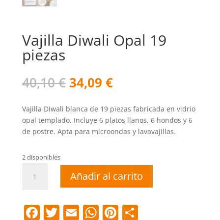
Vajilla Diwali Opal 19
piezas
El
El
40,10
€
34,09
€
precio
precio
original
actual
Vajilla Diwali blanca de 19 piezas fabricada en vidrio
era:
es:
opal templado. Incluye 6 platos llanos, 6 hondos y 6
40,10 €.
34,09 €.
de postre. Apta para microondas y lavavajillas.
2 disponibles
Vajilla
Añadir al carrito
Diwali
Opal
19
F
T
E
W
Pi
C
piezas