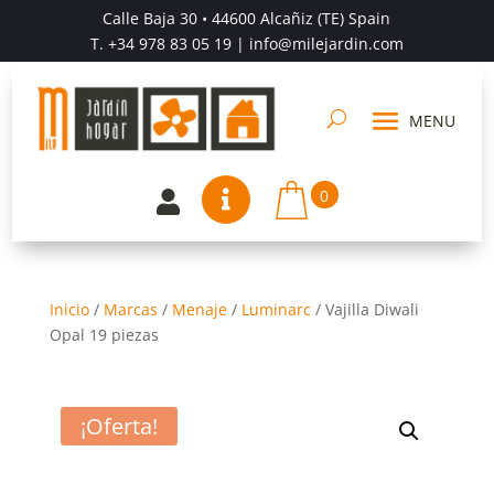
Calle Baja 30 • 44600 Alcañiz (TE) Spain
T.
+34 978 83 05 19
| info@milejardin.com
0


Inicio
/
Marcas
/
Menaje
/
Luminarc
/
Vajilla Diwali
Opal 19 piezas
¡Oferta!