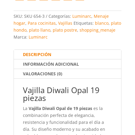
a
w
m
h
nt
o
cantidad
c
itt
ai
at
er
m
SKU:
SKU 654-3
Categorías:
Luminarc
,
Menaje
e
er
l
s
e
p
hogar
,
Para cocinitas
,
Vajillas
Etiquetas:
blanco
,
plato
hondo
,
plato llano
,
plato postre
,
shopping_menaje
b
A
st
ar
Marca:
Luminarc
o
p
tir
o
p
DESCRIPCIÓN
k
INFORMACIÓN ADICIONAL
VALORACIONES (0)
Vajilla Diwali Opal 19
piezas
La
Vajilla Diwali Opal de 19 piezas
es la
combinación perfecta de elegancia,
resistencia y funcionalidad para el día a
día. Su diseño moderno y su acabado en