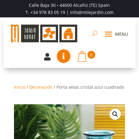
Calle Baja 30 • 44600 Alcañiz (TE) Spain
T.
+34 978 83 05 19
| info@milejardin.com
0


Inicio
/
Decoración
/
Porta velas cristal azul cuadrado