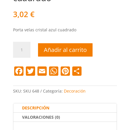
3,02
€
Porta velas cristal azul cuadrado
Porta
Añadir al carrito
velas
cristal
azul
F
T
E
W
Pi
C
cuadrado
a
w
m
h
nt
o
cantidad
c
itt
ai
at
er
m
SKU:
SKU 648
Categoría:
Decoración
e
er
l
s
e
p
b
A
st
ar
DESCRIPCIÓN
o
p
tir
VALORACIONES (0)
o
p