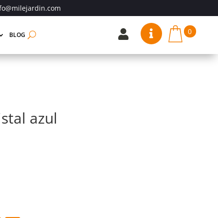
fo@milejardin.com
0


BLOG
istal azul