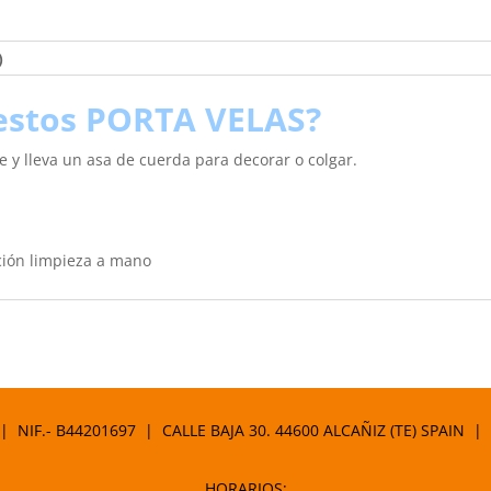
)
estos PORTA VELAS?
e y lleva un asa de cuerda para decorar o colgar.
ación limpieza a mano
 | NIF.- B44201697 | CALLE BAJA 30. 44600 ALCAÑIZ (TE) SPAIN |
HORARIOS: