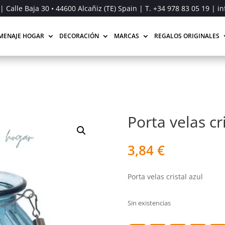
| Calle Baja 30 • 44600 Alcañiz (TE) Spain | T.
+34 978 83 05 19
| in
MENAJE HOGAR
DECORACIÓN
MARCAS
REGALOS ORIGINALES
Porta velas cr
3,84
€
Porta velas cristal azul
Sin existencias