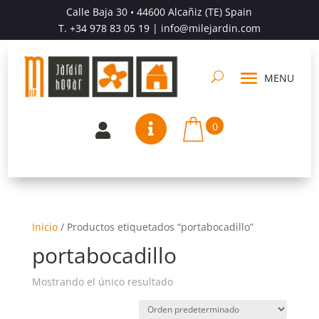
Calle Baja 30 • 44600 Alcañiz (TE) Spain
T.
+34 978 83 05 19
| info@milejardin.com
0


Inicio
/
Productos etiquetados “portabocadillo”
portabocadillo
Mostrando el único resultado