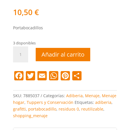
10,50
€
Portabocadillos
3 disponibles
Portabocadillo
Añadir al carrito
Grafitti
cantidad
F
T
E
W
Pi
C
a
w
m
h
nt
o
c
itt
ai
at
er
m
SKU:
7885037
Categorías:
Adiberia
,
Menaje
,
Menaje
e
er
l
s
e
p
hogar
,
Tuppers y Conservación
Etiquetas:
adiberia
,
grafitti
,
portabocadillo
,
residuos 0
,
reutilizable
,
b
A
st
ar
shopping_menaje
o
p
tir