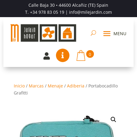
Calle Baja 30 • 44600 Alcañiz (TE) Spain
T.
+34 978 83 05 19
| info@milejardin.com
0


Inicio
/
Marcas
/
Menaje
/
Adiberia
/
Portabocadillo
Grafitti