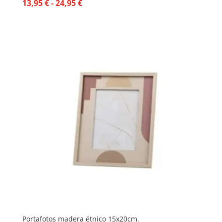
Rango
13,95
€
-
24,95
€
de
precios:
desde
13,95 €
hasta
24,95 €
Portafotos madera étnico 15x20cm.