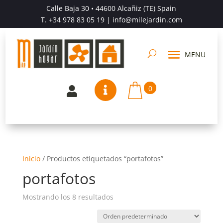
Calle Baja 30 • 44600 Alcañiz (TE) Spain
T.
+34 978 83 05 19
| info@milejardin.com
0


Inicio
/
Productos etiquetados “portafotos”
portafotos
Mostrando los 8 resultados