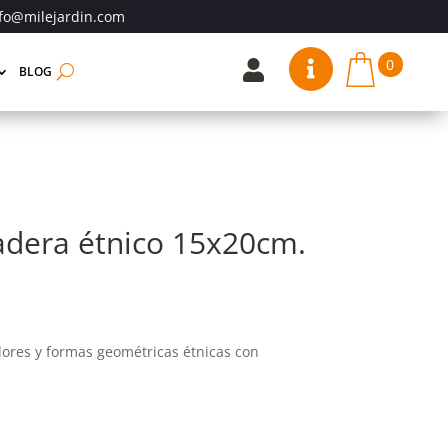
fo@milejardin.com
0


BLOG
adera étnico 15x20cm.
lores y formas geométricas étnicas con