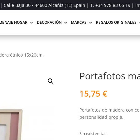
| Calle Baja 30 • 44600 Alcañiz (TE) Spain | T.
+34 978 83 05 19
| in
MENAJE HOGAR
DECORACIÓN
MARCAS
REGALOS ORIGINALES
dera étnico 15x20cm.
Portafotos m
15,75
€
Portafotos de madera con co
personalidad propia.
Sin existencias