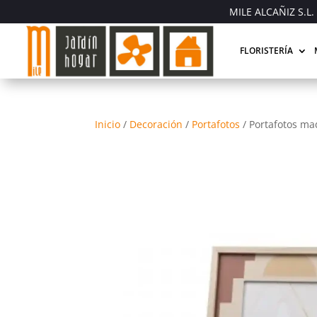
MILE ALCAÑIZ S.L. 
FLORISTERÍA
Inicio
/
Decoración
/
Portafotos
/
Portafotos ma