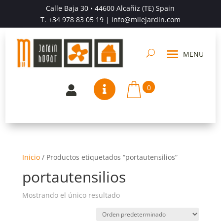
Calle Baja 30 • 44600 Alcañiz (TE) Spain
T.
+34 978 83 05 19
| info@milejardin.com
0


Inicio
/
Productos etiquetados “portautensilios”
portautensilios
Mostrando el único resultado