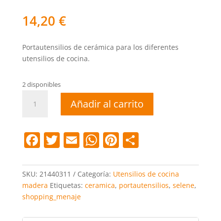
14,20
€
Portautensilios de cerámica para los diferentes
utensilios de cocina.
2 disponibles
Portautensilios
Añadir al carrito
Selene
cantidad
F
T
E
W
Pi
C
a
w
m
h
nt
o
c
itt
ai
at
er
m
SKU:
21440311
Categoría:
Utensilios de cocina
e
er
l
s
e
p
madera
Etiquetas:
ceramica
,
portautensilios
,
selene
,
shopping_menaje
b
A
st
ar
o
p
tir