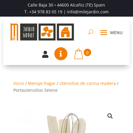
Calle Baja 30 • 44600 Alcañiz (TE) Spain
T.
+34 978 83 05 19
| info@milejardin.com
0


Inicio
/
Menaje hogar
/
Utensilios de cocina madera
/
Portautensilios Selene