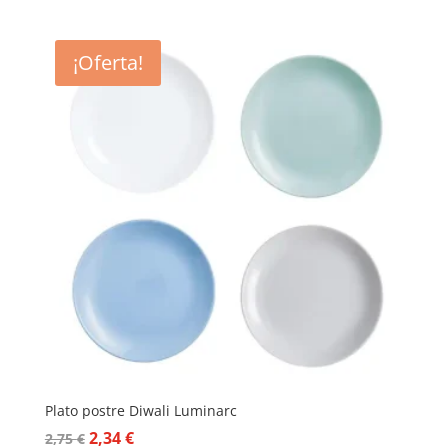
¡Oferta!
Plato postre Diwali Luminarc
El
El
2,34
€
2,75
€