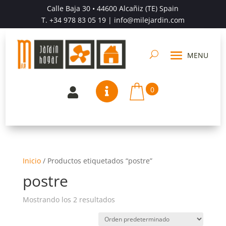
Calle Baja 30 • 44600 Alcañiz (TE) Spain
T.
+34 978 83 05 19
| info@milejardin.com
0


Inicio
/
Productos etiquetados “postre”
postre
Mostrando los 2 resultados