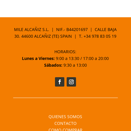
precio
precio
original
actual
era:
es:
2,75 €.
2,34 €.
MILE ALCAÑIZ S.L. | NIF.- B44201697 | CALLE BAJA
30. 44600 ALCAÑIZ (TE) SPAIN | T.
+34 978 83 05 19
HORARIOS:
Lunes a Viernes:
9:00 a 13:30 / 17:00 a 20:00
Sábados:
9:30 a 13:00
QUIENES SOMOS
CONTACTO
COMO COMPRAR